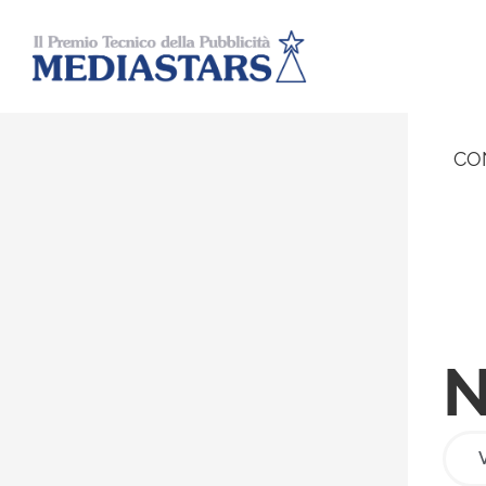
CO
N
V