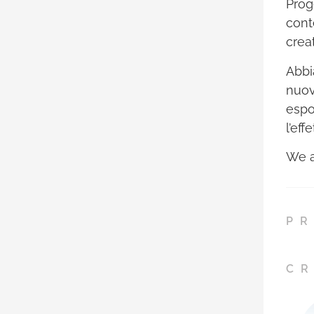
Prog
cont
crea
Abbi
nuov
espo
l’eff
We a
PR
CR