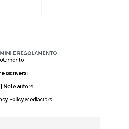
goroso dei
 in
di sempre più
MINI E REGOLAMENTO
olamento
e iscriversi
 | Note autore
vacy Policy Mediastars