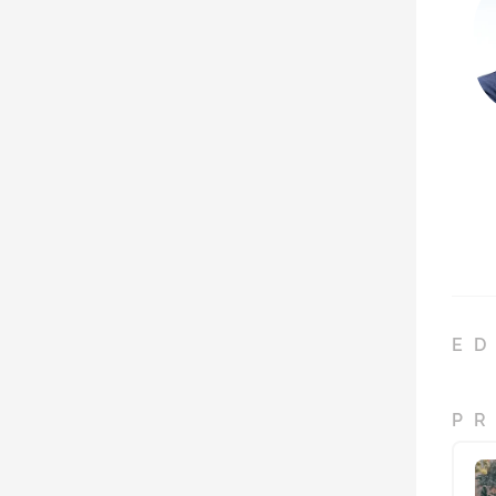
ED
PR