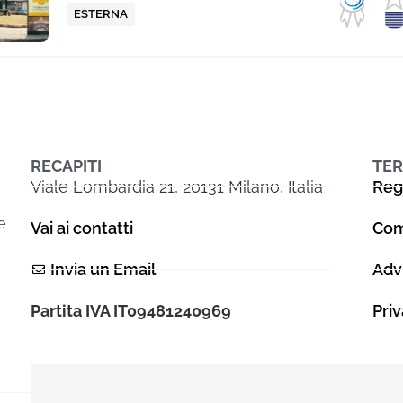
ESTERNA
metodo, costanza e un monitoraggio ri
risultati. Solo così ogni sfida si trasforma
un’opportunità per raggiungere traguar
ambiziosi.
RECAPITI
TER
Viale Lombardia 21, 20131 Milano, Italia
Reg
e
Vai ai contatti
Com
Invia un Email
Adv
Partita IVA IT09481240969
Pri