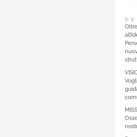
DE
Oltr
all’
Pers
nuov
strut
VISI
Vogl
guid
comu
MIS
Osse
nost