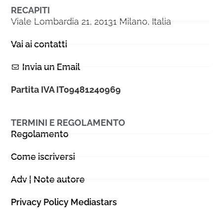
RECAPITI
Viale Lombardia 21, 20131 Milano, Italia
Vai ai contatti
Invia un Email
Partita IVA IT09481240969
TERMINI E REGOLAMENTO
Regolamento
Come iscriversi
Adv | Note autore
Privacy Policy Mediastars