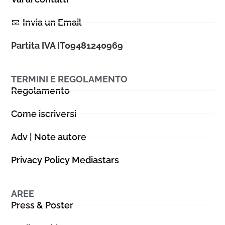
Invia un Email
Partita IVA IT09481240969
TERMINI E REGOLAMENTO
Regolamento
Come iscriversi
Adv | Note autore
Privacy Policy Mediastars
AREE
Press & Poster