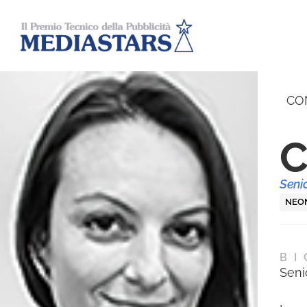
CO
C
Senio
NEON
BI
Seni