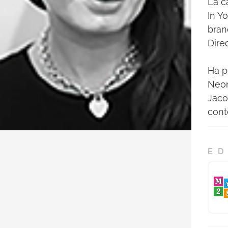
La c
In Y
bran
Direc
Ha p
Neon
Jaco
cont
ED