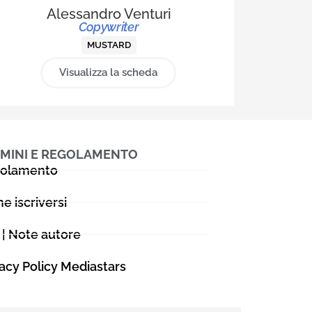
 guida del
Alessandro Venturi
agenzia.
Copywriter
MUSTARD
Visualizza la scheda
MINI E REGOLAMENTO
olamento
e iscriversi
 | Note autore
vacy Policy Mediastars