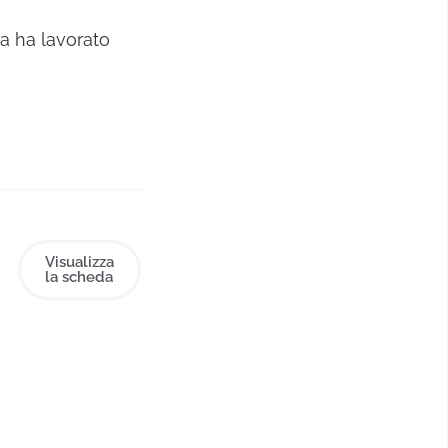
a ha lavorato
Red Cell e
,
mborghini,
DP,
Visualizza
la scheda
vo Art in
è
 guida del
agenzia.