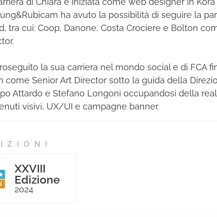
arriera di Chiara è iniziata come web designer in Kor
oung&Rubicam ha avuto la possibilità di seguire la part
d, tra cui: Coop, Danone, Costa Crociere e Bolton come
tor.
roseguito la sua carriera nel mondo social e di FCA fi
 come Senior Art Director sotto la guida della Direzi
po Attardo e Stefano Longoni occupandosi della real
enuti visivi, UX/UI e campagne banner.
IZIONI
XXVIII
Edizione
2024