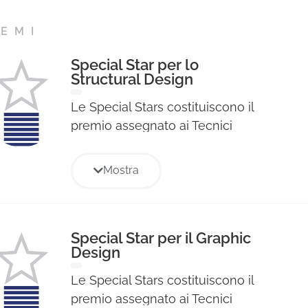
EMI
Special Star per lo
Structural Design
Le Special Stars costituiscono il
premio assegnato ai Tecnici
Professionisti per le singole voci
di specializzazione professionale
Mostra
relative ad ogni Sezione e sono
state assegnate a coloro che
hanno ottenuto il maggior
punteggio nelle votazioni
Special Star per il Graphic
Design
tecniche di ogni Giuria. Il
riconoscimento consiste in un
Le Special Stars costituiscono il
diploma cartaceo e alla
premio assegnato ai Tecnici