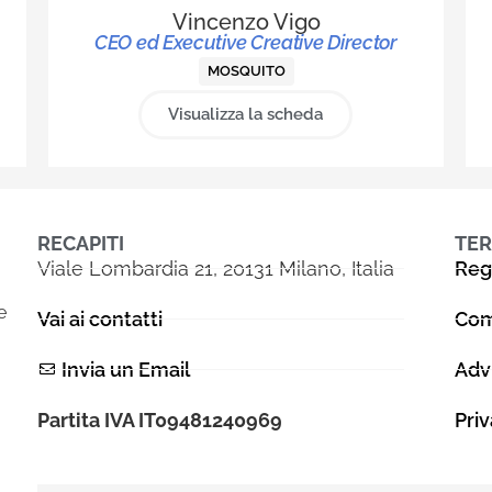
responsabile della supervisione e della
Vincenzo Vigo
processo creativo di tutti i progetti dell’
CEO ed Executive Creative Director
MOSQUITO
Visualizza la scheda
RECAPITI
TER
Viale Lombardia 21, 20131 Milano, Italia
Reg
e
Vai ai contatti
Com
Invia un Email
Adv
Partita IVA IT09481240969
Pri