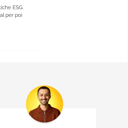
tiche ESG.
al per poi
tegrata
ng.
Gruppo WPP:
igital e in
in VML – Y&R
egia creativa e
ne, Danone,
erali
ti altri.
ivo Copy in
 è