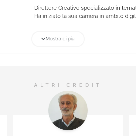
Direttore Creativo specializzato in tema
Ha iniziato la sua carriera in ambito digit
passare all’ATL e alla comunicazione in
aggiungendo competenze di newsmaki
Mostra di più
Una lunga permanenza all’interno del 
prima in Red Cell dove è stato Head of D
seguito Digital Creative Director e poi 
come Creative Director.
Nel corso degli anni ha guidato la strat
ALTRI CREDIT
creato campagne integrate per: Vodafo
Costa Crociere, Banca Mediolanum, Gen
Assicurazioni, Boehringer Ingelheim e mol
Dal 2019 è co-founder e Direttore Creat
Neon dove, insieme a Stefano Longoni,