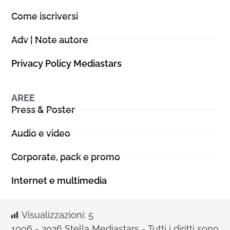
Come iscriversi
Adv | Note autore
Privacy Policy Mediastars
AREE
Press & Poster
Audio e video
Corporate, pack e promo
Internet e multimedia
Visualizzazioni:
5
1996 - 2026 Stella Mediastars - Tutti i diritti sono