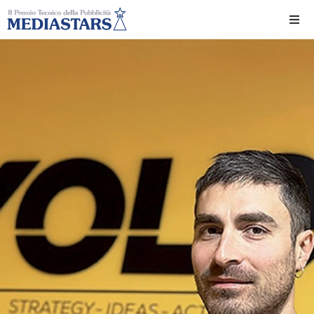
Ho
Ch
Il 
Int
Edi
Edi
Ev