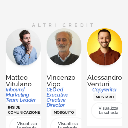
ALTRI CREDIT
Matteo
Vincenzo
Alessandro
Vitulano
Vigo
Venturi
Inbound
CEO ed
Copywriter
Marketing
Executive
MUSTARD
Team Leader
Creative
Director
INSIDE
Visualizza
la scheda
COMUNICAZIONE
MOSQUITO
Visualizza
Visualizza
la scheda
la scheda