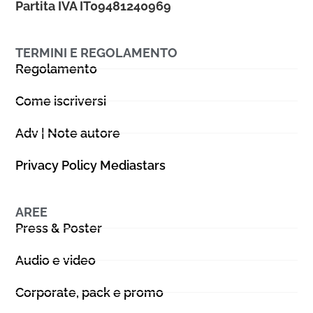
Partita IVA IT09481240969
TERMINI E REGOLAMENTO
Regolamento
Come iscriversi
Adv | Note autore
Privacy Policy Mediastars
AREE
Press & Poster
Audio e video
Corporate, pack e promo