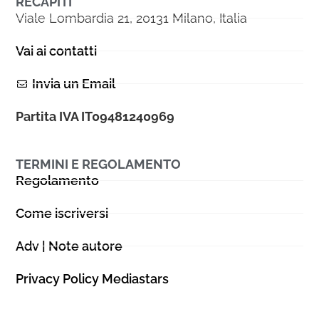
RECAPITI
Viale Lombardia 21, 20131 Milano, Italia
Vai ai contatti
Invia un Email
Partita IVA IT09481240969
TERMINI E REGOLAMENTO
Regolamento
Come iscriversi
Adv | Note autore
Privacy Policy Mediastars