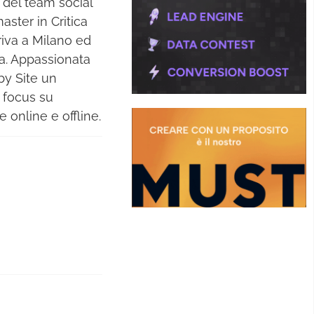
 del team social
aster in Critica
riva a Milano ed
sta. Appassionata
by Site un
 focus su
 online e offline.