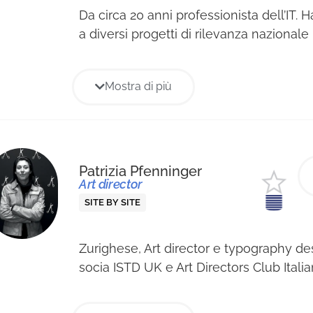
Da circa 20 anni professionista dell’IT. 
a diversi progetti di rilevanza nazionale
pubblico e privato. Appassionato di Tec
Design. Attualmente è responsabile del
Mostra di più
Site by Site, Agenzia di Digital Strategis
2004 con sede a Milano e Padova. Da ci
professionista dell’IT. Ha partecipato a d
di rilevanza nazionale in ambito pubblico
Regione Veneto, Provincia Autonoma di
Patrizia Pfenninger
Art director
Regione Lazio, Regione Veneto, Istitut
Veneto, Federazione Nazionale de Medi
SITE BY SITE
Odontoiatri, e privato tra cui: Flexform,
Professional, Profilpas.
Zurighese, Art director e typography des
socia ISTD UK e Art Directors Club Italian
Premio Antalis CH 2008 e il 23° Premio 
2018. Come artista, sue opere sono cust