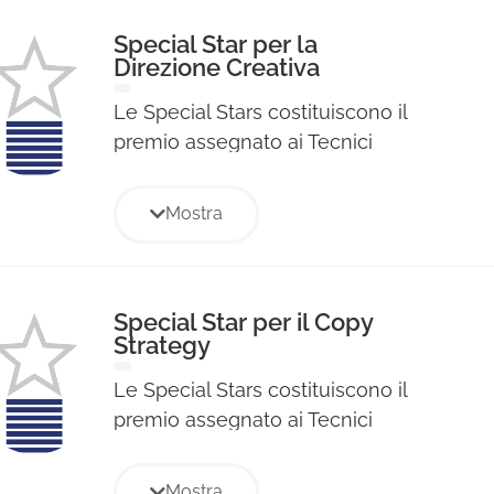
Special Star per la
Direzione Creativa
Le Special Stars costituiscono il
premio assegnato ai Tecnici
Professionisti per le singole voci
di specializzazione professionale
Mostra
relative ad ogni Sezione e sono
state assegnate a coloro che
hanno ottenuto il maggior
punteggio nelle votazioni
Special Star per il Copy
Strategy
tecniche di ogni Giuria. Il
riconoscimento consiste in un
Le Special Stars costituiscono il
diploma cartaceo e alla
premio assegnato ai Tecnici
pubblicazione di foto e bio della
Professionisti per le singole voci
persona premiata nell’albo dei
di specializzazione professionale
Mostra