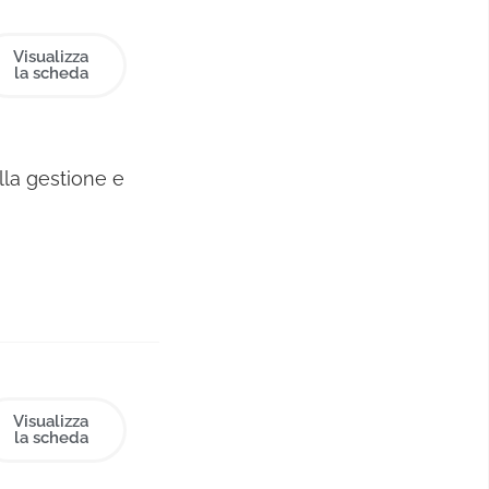
Visualizza
la scheda
lla gestione e
gitale per
nel settore
anager
n Dip. di
dine per cui
si seminari
,nuovi media
Visualizza
la scheda
il digital e il
ercorso