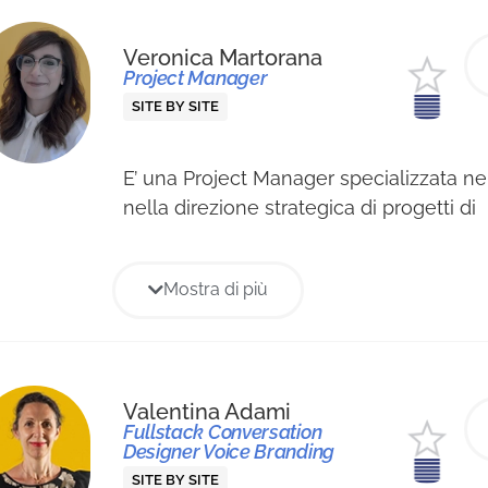
Veronica Martorana
Project Manager
SITE BY SITE
E’ una Project Manager specializzata ne
nella direzione strategica di progetti di
comunicazione integrata e marketing di
aziende B2B e B2C. Muove i primi passi 
Mostra di più
pubblico come PR e Communication M
presso la CCIAA di Venezia. Collabora co
Pubbliche Relazioni dell’Università di U
partecipa, in qualità di relatrice, a diver
Valentina Adami
dedicati a: comunicazione istituzionale
Fullstack Conversation
e geopolitica. Consolidata la passione per 
Designer Voice Branding
project management, prosegue il suo p
SITE BY SITE