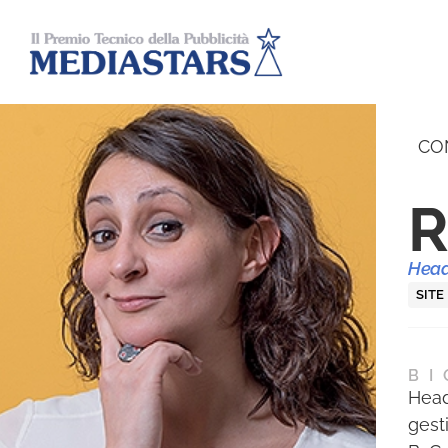
CO
R
Head
SITE
BI
Head
gest