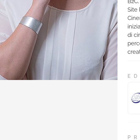
B2C,
Site
Cine
inizi
di c
perc
crea
ED
PR