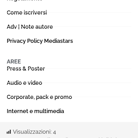
Come iscriversi
Adv | Note autore
Privacy Policy Mediastars
AREE
Press & Poster
Audio e video
Corporate, pack e promo
Internet e multimedia
Visualizzazioni:
4