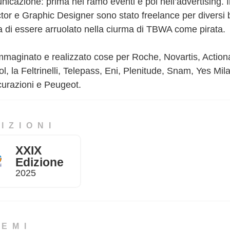
icazione: prima nel ramo eventi e poi nell’advertising. In
ctor e Graphic Designer sono stato freelance per diversi
a di essere arruolato nella ciurma di TBWA come pirata.
mmaginato e realizzato cose per Roche, Novartis, Action
l, la Feltrinelli, Telepass, Eni, Plenitude, Snam, Yes Mila
curazioni e Peugeot.
IZIONI
XXIX
Edizione
2025
REMI