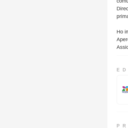
comun
Dire
prim
Ho i
Apero
Assi
ED
P