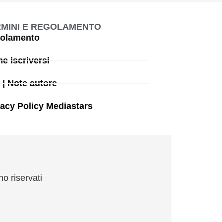
MINI E REGOLAMENTO
olamento
e iscriversi
 | Note autore
vacy Policy Mediastars
no riservati