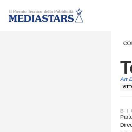
CO
T
Art 
VITT
B
Part
Dire