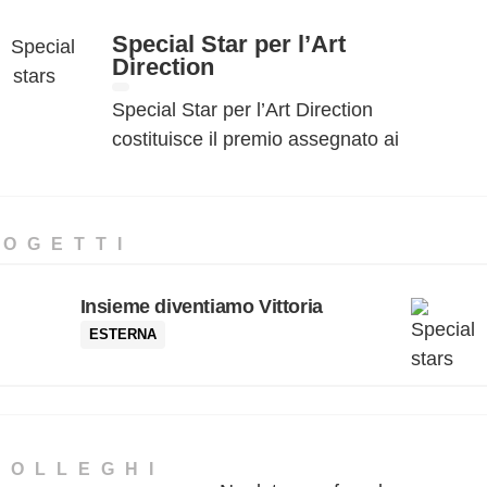
Special Star per l’Art
Direction
Special Star per l’Art Direction
costituisce il premio assegnato ai
Tecnici Professionisti per le singole
voci di specializzazione
professionale relative ad ogni
ROGETTI
Sezione e sono state assegnate a
coloro che hanno ottenuto il
Insieme diventiamo Vittoria
maggior punteggio nelle votazioni
ESTERNA
tecniche di ogni Giuria. Il
riconoscimento consiste in un
diploma cartaceo e alla
pubblicazione di foto e bio della
persona premiata nell’albo dei
COLLEGHI