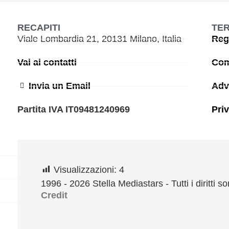
RECAPITI
TER
Viale Lombardia 21, 20131 Milano, Italia
Reg
Vai ai contatti
Com
Invia un Email
Adv
Partita IVA IT09481240969
Pri
Visualizzazioni:
4
1996 - 2026 Stella Mediastars - Tutti i diritti so
Credit