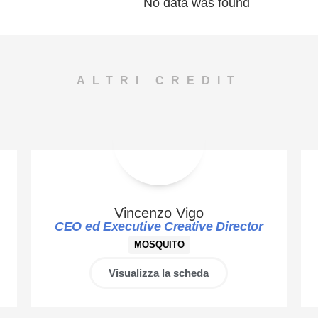
No data was found
migliori professionisti dell’anno,
inserito nell’Annual cartaceo
Mediastars.
ALTRI CREDIT
Vincenzo Vigo
CEO ed Executive Creative Director
MOSQUITO
Visualizza la scheda