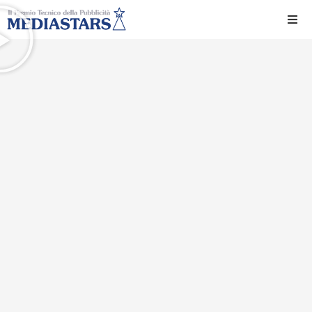
Ho
Ch
Il 
Int
Edi
Edi
Ev