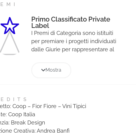
EMI
Primo Classificato Private
Label
I Premi di Categoria sono istituiti
per premiare i progetti individuati
dalle Giurie per rappresentare al
meglio le diverse aree
strategiche di ogni Sezione del
Mostra
Premio e verranno premiati con il
Premio Stella.
EDITS
tto: Coop – Fior Fiore – Vini Tipici
te: Coop Italia
zia: Break Design
zione Creativa: Andrea Banfi