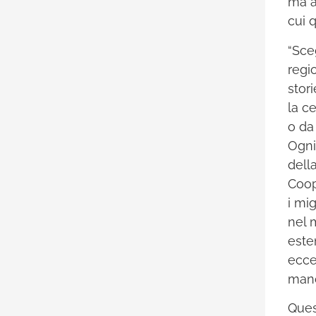
ma a
cui 
“Sceg
regi
stor
la c
o da
Ogni
dell
Coop
i mi
nel 
este
ecce
manc
Ques