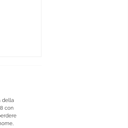
 della
78 con
 perdere
 nome,