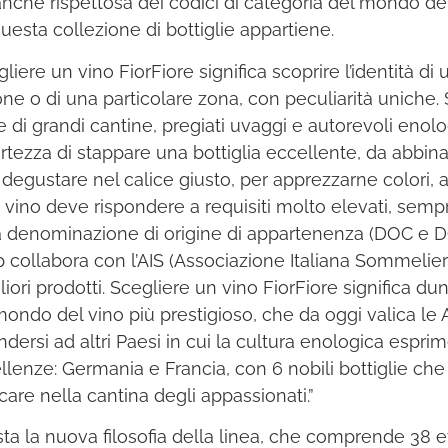
nche rispettosa dei codici di categoria del mondo del v
questa collezione di bottiglie appartiene.
liere un vino FiorFiore significa scoprire l’identità di 
one o di una particolare zona, con peculiarità uniche. 
ie di grandi cantine, pregiati uvaggi e autorevoli enolo
ertezza di stappare una bottiglia eccellente, da abbinare
 degustare nel calice giusto, per apprezzarne colori, a
 vino deve rispondere a requisiti molto elevati, semp
a denominazione di origine di appartenenza (DOC e 
 collabora con l’AIS (Associazione Italiana Sommelier
gliori prodotti. Scegliere un vino FiorFiore significa d
mondo del vino più prestigioso, che da oggi valica le 
ndersi ad altri Paesi in cui la cultura enologica espri
llenze: Germania e Francia, con 6 nobili bottiglie ch
are nella cantina degli appassionati.”
ta la nuova filosofia della linea, che comprende 38 e