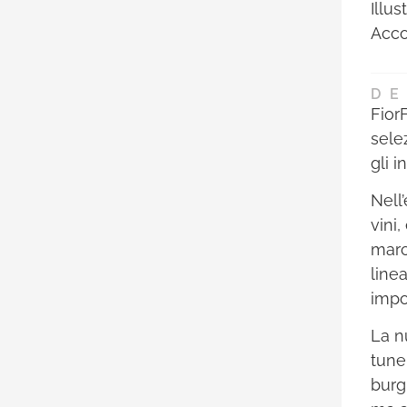
Illu
Acco
DE
FiorF
sele
gli i
Nell
vini,
marc
line
impo
La n
tune
burg