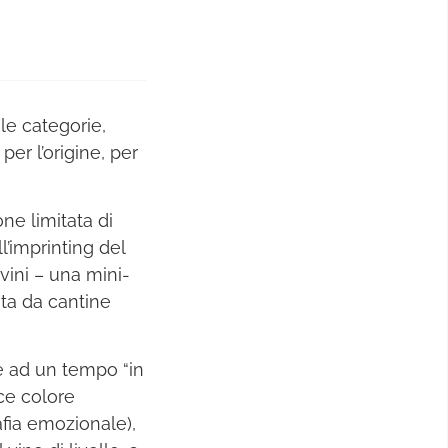
 le categorie,
er l’origine, per
ne limitata di
l’imprinting del
vini – una mini-
ata da cantine
è ad un tempo “in
ce colore
afia emozionale),