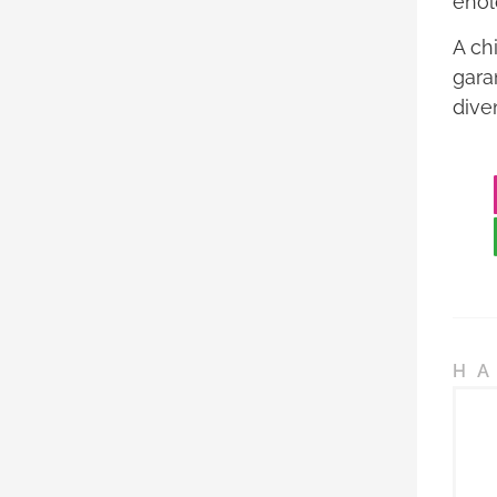
enol
A ch
garan
dive
HA