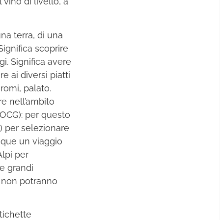
ino di livello, a
una terra, di una
Significa scoprire
gi. Significa avere
 ai diversi piatti
romi, palato.
re nell’ambito
DOCG): per questo
) per selezionare
unque un viaggio
Alpi per
me grandi
e non potranno
tichette