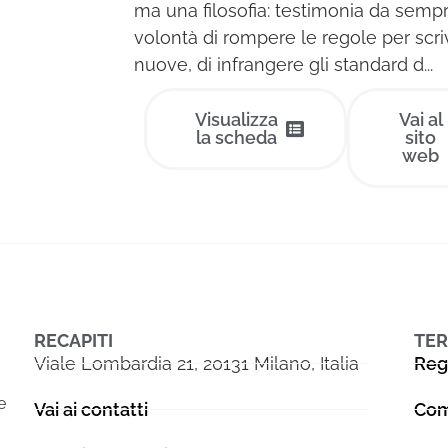
ma una filosofia: testimonia da sempr
volontà di rompere le regole per scri
nuove, di infrangere gli standard d...
Visualizza
Vai al
la scheda
sito
web
RECAPITI
TER
Viale Lombardia 21, 20131 Milano, Italia
Reg
e
Vai ai contatti
Com