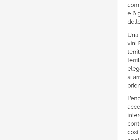
compl
e 6 g
dello
Una 
vini 
terr
terr
eleg
si a
orien
L’en
acce
inte
cont
così 