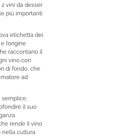
, 2 vini da desser
 le più importanti
ova etichetta dei
e l’origine
che raccontano il
gni vino con
ri di fondo, che
sumatore ad
o semplice,
fondire il suo
eganza
he rende il vino
o nella cultura