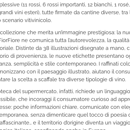
essive (11 rossi, 6 rossi importanti, 12 bianchi, 1 rosé
randi vini esteri), tutte firmate da cantine diverse, tra
 scenario vitivinicolo.
collezione che merita un’immagine prestigiosa: la nu
FiorFiore ne comunica tutta l’autorevolezza, la qualità 
itoriale. Distinte da 38 illustrazioni disegnate a mano, 
itorio di provenienza, le nuove etichette presentano o
anza, semplicità e stile contemporaneo. I raffinati colo
rmonizzano con il paesaggio illustrato, aiutano il con
tare la scelta a scaffale tra diverse tipologie di vino.
oteca del supermercato, infatti, richiede un linguaggi
ssibile, che incoraggi il consumatore curioso ad appro
resse: poche informazioni chiare, comunicate con el
emporanea, senza dimenticare quel tocco di poesia c
affascinante… e il territorio d’origine diventa un viaggi