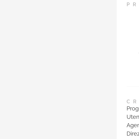
PR
CR
Proge
Uten
Agen
Dire