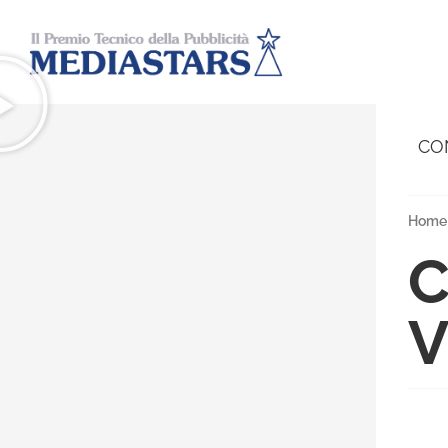
CO
Home
C
V