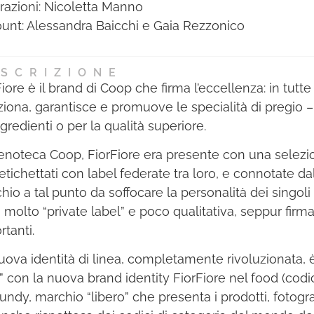
strazioni: Nicoletta Manno
unt: Alessandra Baicchi e Gaia Rezzonico
SCRIZIONE
iore è il brand di Coop che firma l’eccellenza: in tutte
ziona, garantisce e promuove le specialità di pregio – p
ngredienti o per la qualità superiore.
’enoteca Coop, FiorFiore era presente con una selezio
 etichettati con label federate tra loro, e connotate dal
hio a tal punto da soffocare la personalità dei singoli 
a molto “private label” e poco qualitativa, seppur firm
rtanti.
uova identità di linea, completamente rivoluzionata, 
” con la nuova brand identity FiorFiore nel food (codi
undy, marchio “libero” che presenta i prodotti, fotogr