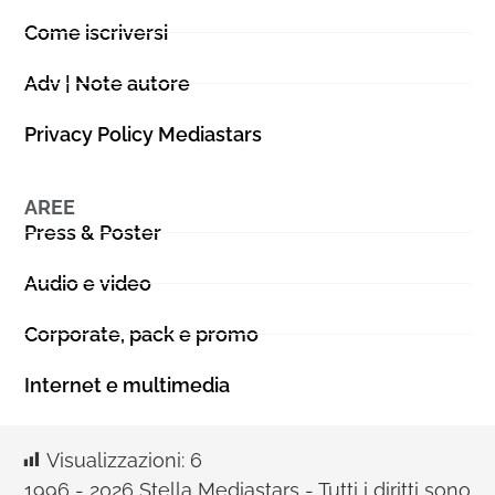
Come iscriversi
Adv | Note autore
Privacy Policy Mediastars
AREE
Press & Poster
Audio e video
Corporate, pack e promo
Internet e multimedia
Visualizzazioni:
6
1996 - 2026 Stella Mediastars - Tutti i diritti sono