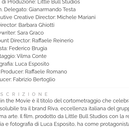
 di Produzione: Little Bull Studios
persona premiata nell’albo dei
di creare un’identità visiva che sia
 Delegato: Gianarmando Testa
migliori professionisti dell’anno,
al tempo stesso innovativa,
utive Creative Director: Michele Mariani
inserito nell’Annual cartaceo
riconoscibile e capace di stabilire
irector: Barbara Ghiotti
Mediastars.
un legame emotivo con il
writer: Sara Graco
pubblico.
unt Director: Raffaele Reinerio
sta: Federico Brugia
Attraverso questo premio,
aggio: Vilma Conte
Mediastar intende evidenziare
grafia: Luca Esposito
l’importanza di un’identità
 Producer: Raffaele Romano
aziendale ben definita come
ucer: Fabrizio Bertoglio
strumento fondamentale per il
posizionamento del brand nel
SCRIZIONE
mercato e per la costruzione di
 in the Movie è il titolo del cortometraggio che celeb
una relazione solida e duratura
solubile tra il brand Riva, eccellenza italiana del grup
con i clienti. Il vincitore dimostra
ma arte. Il film, prodotto da Little Bull Studios con la 
un approccio eccellente nel
ia e fotografia di Luca Esposito, ha come protagonist
trasmettere i valori e l’essenza