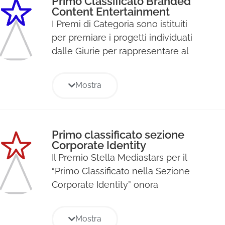
Primo Classificato Branded
Content Entertainment
I Premi di Categoria sono istituiti
per premiare i progetti individuati
dalle Giurie per rappresentare al
meglio le diverse aree
strategiche di ogni Sezione del
Mostra
Premio e verranno premiati con il
Premio Stella.
Primo classificato sezione
Corporate Identity
Il Premio Stella Mediastars per il
“Primo Classificato nella Sezione
Corporate Identity” onora
l’eccellenza nella creazione o nel
rinnovamento dell’identità
Mostra