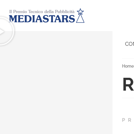
CO
Home
R
PR