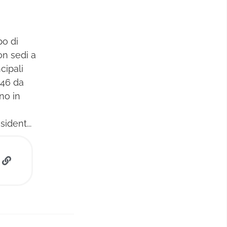
po di
n sedi a
cipali
946 da
no in
ident...