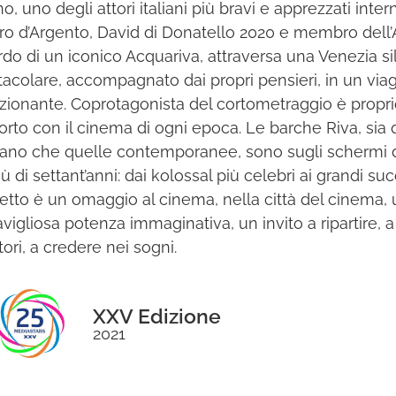
no, uno degli attori italiani più bravi e apprezzati int
del brand, stabilendo nuovi
ro d’Argento, David di Donatello 2020 e membro dell
standard di eccellenza nel
rdo di un iconico Acquariva, attraversa una Venezia si
campo del corporate branding.
tacolare, accompagnato dai propri pensieri, in un viag
ionante. Coprotagonista del cortometraggio è proprio
orto con il cinema di ogni epoca. Le barche Riva, sia 
no che quelle contemporanee, sono sugli schermi di
ù di settant’anni: dai kolossal più celebri ai grandi succe
etto è un omaggio al cinema, nella città del cinema, 
vigliosa potenza immaginativa, un invito a ripartire, a
ttori, a credere nei sogni.
XXV Edizione
2021