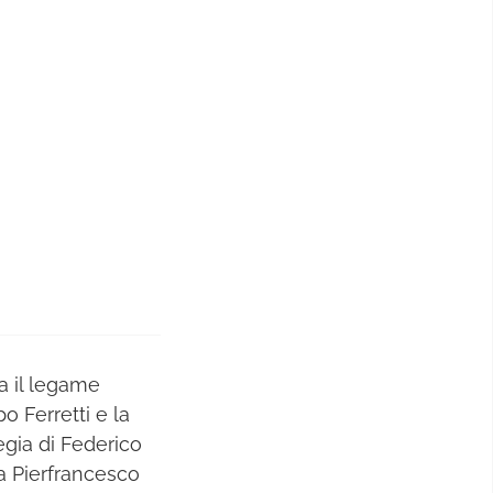
ra il legame
po Ferretti e la
regia di Federico
a Pierfrancesco