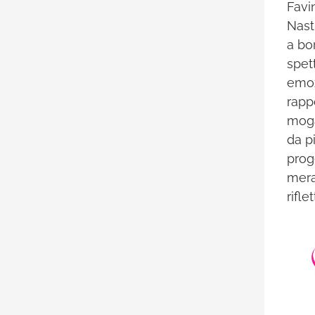
Favi
Nast
a bo
spet
emoz
rapp
moga
da pi
prog
mera
rifle