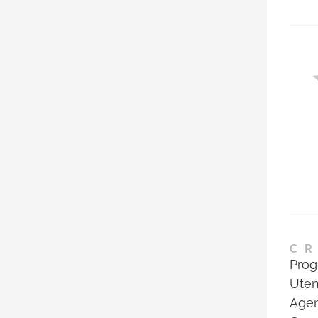
CR
Prog
Uten
Agen