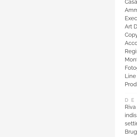
Casa
Amm.
Exec
Art D
Copy
Acco
Regi
Mont
Foto
Line
Prod
DE
Riva
indis
setti
Brug