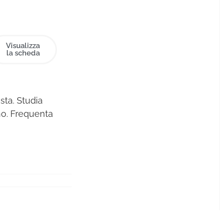
Visualizza
la scheda
sta. Studia
no. Frequenta
i New York.
splora
d e JWT
 Armando
ippo, Papalla,
“sintesi
. Convive