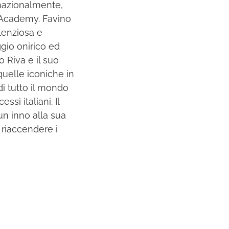
ernazionalmente,
’Academy. Favino
lenziosa e
gio onirico ed
 Riva e il suo
quelle iconiche in
 tutto il mondo
ssi italiani. Il
un inno alla sua
 riaccendere i