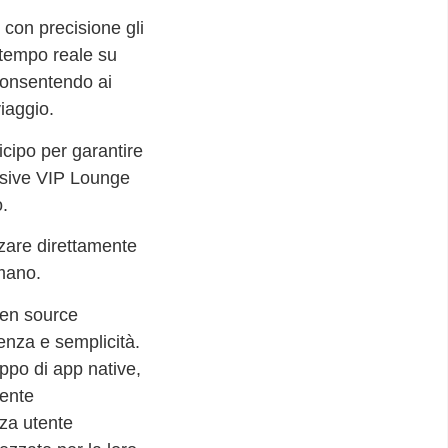
 con precisione gli
n tempo reale su
 consentendo ai
viaggio.
icipo per garantire
lusive VIP Lounge
o.
zzare direttamente
 mano.
pen source
enza e semplicità.
uppo di app native,
tente
nza utente