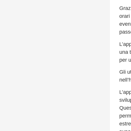
Grazi
orari
even
passe
L’app
una 
per u
Gli u
nell
L’app
svilu
Quest
perme
estr