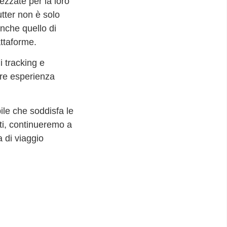
ezzate per la loro
lutter non è solo
nche quello di
attaforme.
i tracking e
ore esperienza
ile che soddisfa le
nti, continueremo a
a di viaggio