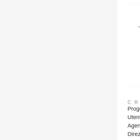
C
Prog
Uten
Agen
Dire