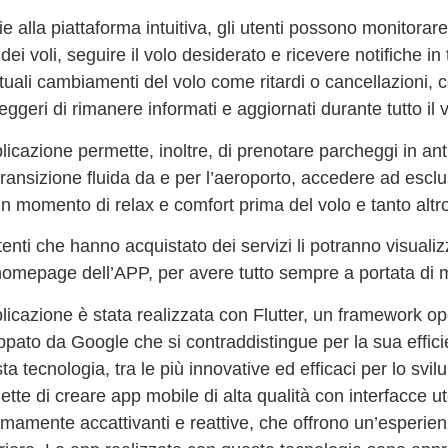
categoria rappresenta l’eccellenza
nell’innovazione delle app, offrendo
e alla piattaforma intuitiva, gli utenti possono monitorare
una soluzione che non solo
 dei voli, seguire il volo desiderato e ricevere notifiche i
risponde alle esigenze attuali ma
tuali cambiamenti del volo come ritardi o cancellazioni,
che è anche proiettata verso il
ggeri di rimanere informati e aggiornati durante tutto il 
futuro dell’interazione digitale.
licazione permette, inoltre, di prenotare parcheggi in ant
transizione fluida da e per l’aeroporto, accedere ad esc
n momento di relax e comfort prima del volo e tanto altr
tenti che hanno acquistato dei servizi li potranno visuali
’homepage dell’APP, per avere tutto sempre a portata di
licazione è stata realizzata con Flutter, un framework o
ppato da Google che si contraddistingue per la sua effici
a tecnologia, tra le più innovative ed efficaci per lo svil
tte di creare app mobile di alta qualità con interfacce u
emamente accattivanti e reattive, che offrono un’esperie