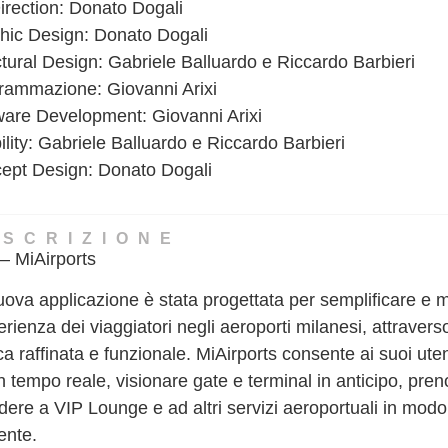
sicurezza, e l’efficacia
irection: Donato Dogali
inserito nell’Annual cartaceo
nell’incontrare o superare le
hic Design: Donato Dogali
Mediastars.
esigenze degli utenti. Un’attenzione
ctural Design: Gabriele Balluardo e Riccardo Barbieri
particolare è riservata alle app che
rammazione: Giovanni Arixi
offrono soluzioni uniche a problemi
ware Development: Giovanni Arixi
comuni, promuovendo
lity: Gabriele Balluardo e Riccardo Barbieri
l’engagement dell’utente in modi
ept Design: Donato Dogali
nuovi e creativi.
Questo premio evidenzia
ESCRIZIONE
– MiAirports
l’importanza delle applicazioni
mobile come strumenti essenziali
ova applicazione è stata progettata per semplificare e m
per la navigazione nella vita di tutti i
erienza dei viaggiatori negli aeroporti milanesi, attravers
giorni, incoraggiando gli sviluppatori
ca raffinata e funzionale. MiAirports consente ai suoi utent
a continuare a spingere i confini
in tempo reale, visionare gate e terminal in anticipo, pre
della tecnologia e del design. Il
dere a VIP Lounge e ad altri servizi aeroportuali in mod
Secondo Classificato in questa
iente.