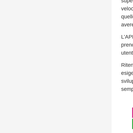
supe
veloc
quel
aver
L’APP
preno
utent
Riten
esige
svilu
semp