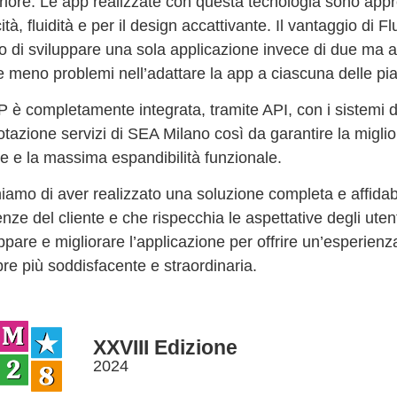
riore. Le app realizzate con questa tecnologia sono appr
ità, fluidità e per il design accattivante. Il vantaggio di F
lo di sviluppare una sola applicazione invece di due ma a
e meno problemi nell’adattare la app a ciascuna delle pi
 è completamente integrata, tramite API, con i sistemi d
tazione servizi di SEA Milano così da garantire la migli
e e la massima espandibilità funzionale.
iamo di aver realizzato una soluzione completa e affidab
nze del cliente e che rispecchia le aspettative degli ute
ppare e migliorare l’applicazione per offrire un’esperienz
re più soddisfacente e straordinaria.
XXVIII Edizione
2024