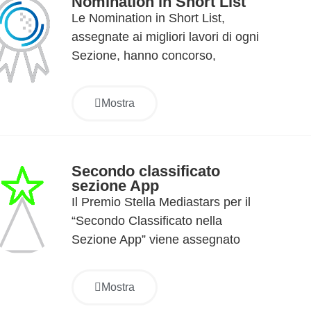
Nomination in Short List
Le Nomination in Short List,
assegnate ai migliori lavori di ogni
Sezione, hanno concorso,
all’assegnazione dei premi di
Sezione (Mediastar e Primo
Mostra
Classificato). Le Nomination
rappresentano quindi i finalisti di
ogni sezione e, anche se per
questo non riceveranno
Secondo classificato
sezione App
riconoscimenti, saranno tutte
Il Premio Stella Mediastars per il
pubblicate con immagine e credit
“Secondo Classificato nella
sull’Annual cartaceo Mediastars.
Sezione App” viene assegnato
all’applicazione mobile che ha
dimostrato eccezionale
Mostra
innovazione, design intuitivo e un