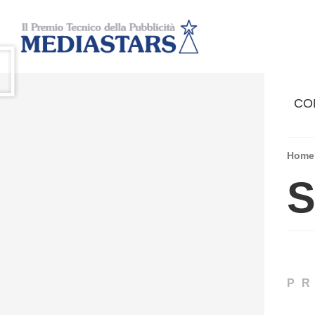
CO
Home
S
P