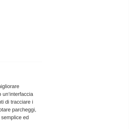
igliorare
o un’interfaccia
i di tracciare i
notare parcheggi,
o semplice ed