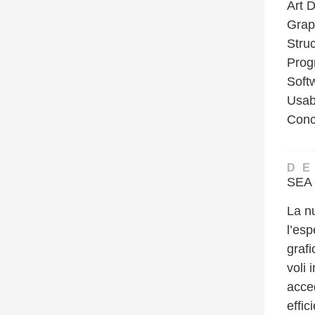
Art D
Grap
Stru
Prog
Soft
Usabi
Conc
D
SEA 
La nu
l’esp
grafi
voli 
acce
effic