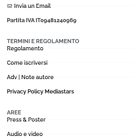
Invia un Email
Partita IVA IT09481240969
TERMINI E REGOLAMENTO
Regolamento
Come iscriversi
Adv | Note autore
Privacy Policy Mediastars
AREE
Press & Poster
Audio e video