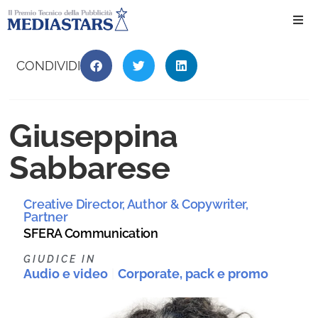
Ho
CONDIVIDI
Ch
Giuseppina
Il 
Sabbarese
Int
Creative Director, Author & Copywriter,
Edi
Partner
SFERA Communication
Edi
GIUDICE IN
Audio e video
|
Corporate, pack e promo
Ev