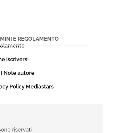
MINI E REGOLAMENTO
olamento
e iscriversi
 | Note autore
vacy Policy Mediastars
sono riservati