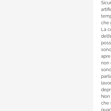
Sicu
arti
temp
che 
La c
dell
possi
sono
apre
non 
sono
parl
lavo
depr
Non 
che s
quan