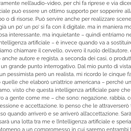
ramente nell’audio-video, per chi fa riprese e via dicen
ficiale può essere un ottimo supporto per sopperire a
o o di risorse. Può servire anche per realizzare scene
già un po’ un po’ si fa con il digitale, ma in maniera m
osa interessante, ma inquietante – quindi entriamo n
’intelligenza artificiale – è invece quando va a sostitu
amo chiamare il cervello, ovvero il ruolo dell’autore, d
 anche autore e regista, a seconda dei casi, o produtt
 un grande punto interrogativo. Dal mio punto di vist
un pessimista però un realista, mi ricordo le cinque fa
 quelle che elaborò un’attrice americana – perché un 
iamo, visto che questa intelligenza artificiale pare ch
ro a gente come me – che sono: negazione, rabbia, c
essione e accettazione. Io penso che le attraverserò 
so quando arriverò e se arriverò all’accettazione. Sar
arà una lotta tra me e l’intelligenza artificiale e speri
tomeno a un compromesso in cui saremo entrambi fe