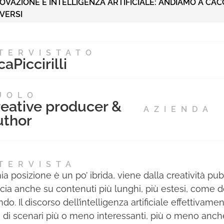
OVAZIONE E INTELLIGENZA ARTIFICIALE: ANDIAMO A CACC
VERSI
TERVISTATO
ca
Piccirilli
UOLO
eative producer &
AZIENDA
uthor
TERVISTA
a posizione è un po’ ibrida, viene dalla creatività pubb
ccia anche su contenuti più lunghi, più estesi, come 
do. Il discorso dell’intelligenza artificiale effettivam
e di scenari più o meno interessanti, più o meno anche