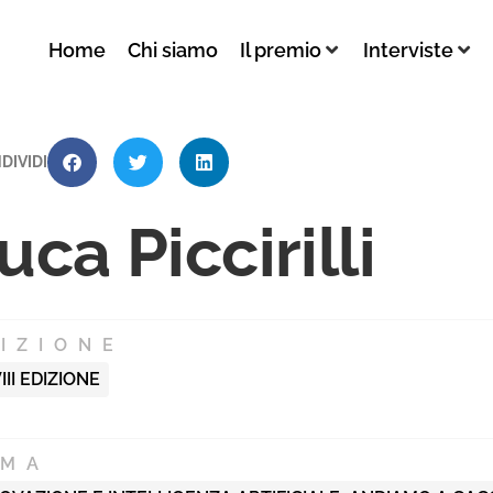
Home
Chi siamo
Il premio
Interviste
DIVIDI
uca Piccirilli
IZIONE
III EDIZIONE
EMA