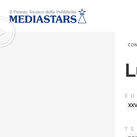
CON
L
ED
XXV
T