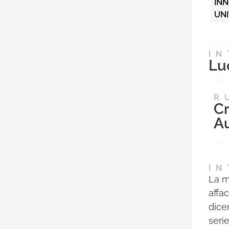
INN
UNI
IN
Lu
R
Cr
A
IN
La mi
affa
dicen
seri