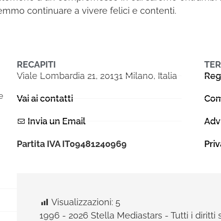
emmo continuare a vivere felici e contenti.
RECAPITI
TER
Viale Lombardia 21, 20131 Milano, Italia
Reg
e
Vai ai contatti
Com
Invia un Email
Adv
Partita IVA IT09481240969
Pri
Visualizzazioni:
5
1996 - 2026 Stella Mediastars - Tutti i diritti 