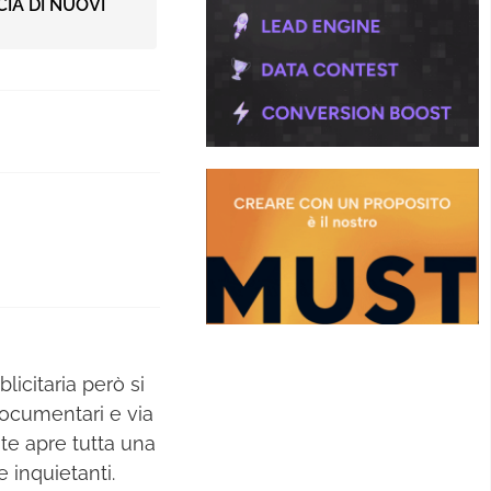
IA DI NUOVI
licitaria però si
documentari e via
ente apre tutta una
 inquietanti.