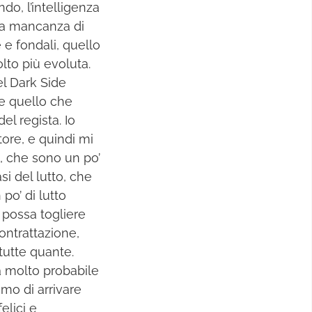
do, l’intelligenza
lla mancanza di
 e fondali, quello
olto più evoluta.
el Dark Side
ire quello che
el regista. Io
ore, e quindi mi
a, che sono un po’
si del lutto, che
po’ di lutto
e possa togliere
ontrattazione,
tutte quante.
à molto probabile
amo di arrivare
lici e