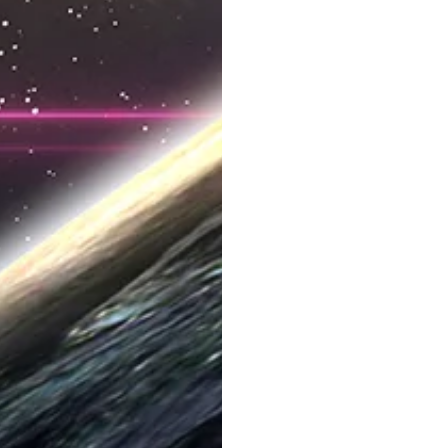
Come vi siete
approcciati
all’ingresso di questi
strumenti nel mondo
della
comunicazione?
Anche se preoccupa
la diffusione di
algoritmi predittivi in
grado di influenzare
il processo
decisionale di
persone e aziende, i
potenziali risparmi
derivanti da
automazione,