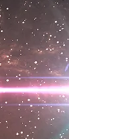
cosa, ogni gesto,
ogni parola può
avere mille valenze:
in base al contesto,
alla situazione, da
dove si comunica e
chi lo fa. La prima
regola è umanizzare
la realtà e quindi
utilizzare questo
strumento per
velocizzare e
ottimizzare diverse
procedure.
Vorremmo chiedervi
di rispondere a