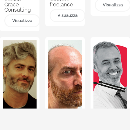
Grace
freelance
Visualizza
rivoluzionerà quasi
Consulting
tutti gli aspetti della
Visualizza
Visualizza
vita e del business,
abilitando la
collaborazione in
spazi virtuali, luoghi
fisici aumentati e
una combinazione di
entrambi? Inoltre,
potrebbe creare
nuove linee di
business e
trasformare le
interazioni tra clienti
e aziende. Alcune
aziende hanno già