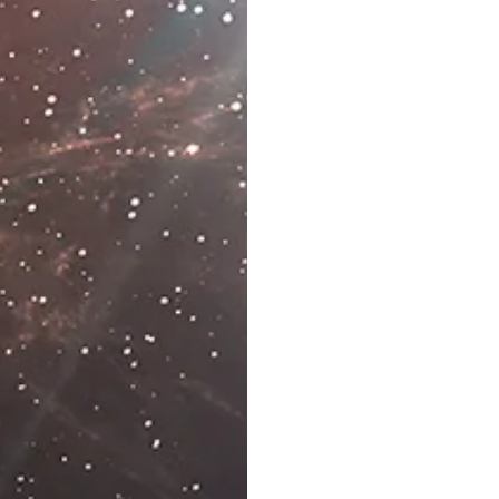
questa prima
provocazione:
Chat
GPT, l’Ai capace di
comprendere il
linguaggio naturale
e di imitare la
creatività umana,
minaccia davvero di
rubarci il lavoro e
ridurre la nostra
professione di
artigiani della
comunicazione a un
ricordo
?
In agenzia
vi state già affidando
a questi strumenti?