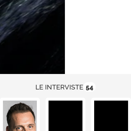
digitalizzazione e
servizi cloud di
intelligenza artificiale
sono molto alti. Basti
pensare alla
possibilità nel
campo della
logistica, per quanto
riguarda
l’ottimizzazione delle
consegne e la
LE INTERVISTE
54
gestione del
magazzino, che ha
avuto un’importante
accelerazione con
un vero e proprio
boom degli ordini