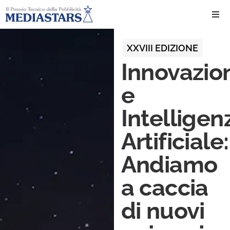
Ho
XXVIII EDIZIONE
Innovazio
Ch
e
Il 
Intelligen
Int
Artificiale:
Edi
Andiamo
a caccia
Edi
di nuovi
Ev