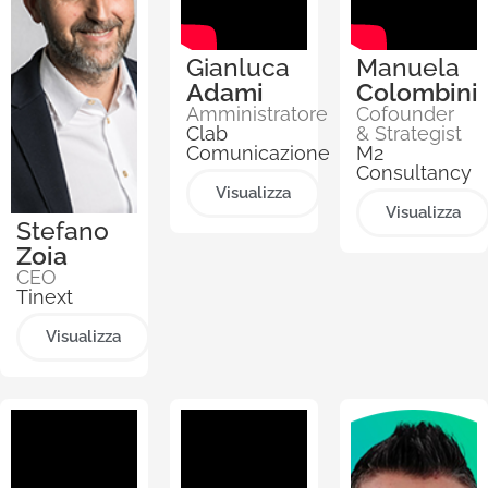
registrato durante la
pandemia.
Gianluca
Manuela
D’altra parte, siamo
Adami
Colombini
Amministratore
Cofounder
ancora nella fase di
Clab
& Strategist
Pre Training (la P di
Comunicazione
M2
Consultancy
GPT), anche se
Visualizza
esistono già in
Visualizza
Stefano
oriente negozi che
Zoia
applicano il
CEO
riconoscimento
Tinext
facciale e con
Visualizza
specchi intelligenti
che forniscono
raccomandazioni
personalizzate
basate sugli acquisti