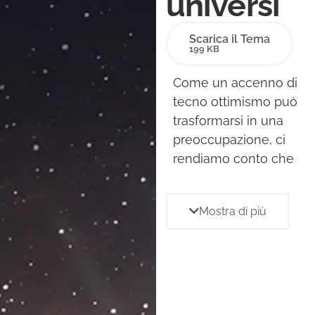
universi
Ne
Scarica il Tema
199 KB
Con
Come un accenno di
tecno ottimismo può
trasformarsi in una
preoccupazione, ci
rendiamo conto che
spesso la tecnologia
ha il potere di
Mostra di più
avvolgerci
nell’illusione di
averne il controllo.
Comunicare è la
cosa più difficile al
mondo perché ogni