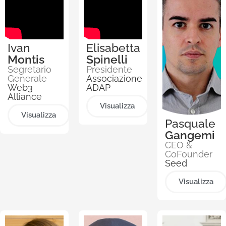
passati del cliente e
le preferenze di stile
capaci di offrire,
Ivan
Elisabetta
dunque,
Montis
Spinelli
un’esperienza
Segretario
Presidente
consulenziale. Una
Generale
Associazione
catena di Fast food,
Web3
ADAP
Alliance
infine,
a discapito
Visualizza
della nostra privacy
,
Visualizza
Pasquale
ha già pensato di
Gangemi
spingere gli
CEO &
CoFounder
avventori ad
Seed
utilizzare il
Visualizza
riconoscimento
facciale per ottenere
degli sconti fedeltà.