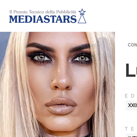
CON
L
ED
XXI
T