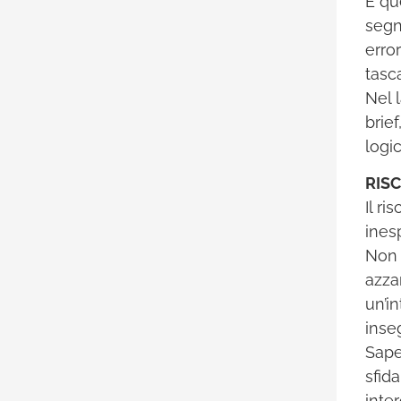
È qu
segn
error
tasc
Nel 
brie
logic
RIS
Il ri
inesp
Non 
azza
un’i
inseg
Sape
sfid
inte