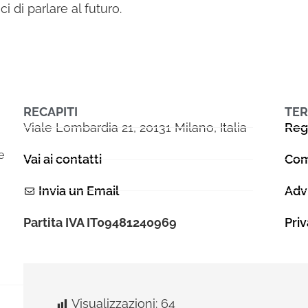
i di parlare al futuro.
RECAPITI
TER
Viale Lombardia 21, 20131 Milano, Italia
Reg
e
Vai ai contatti
Com
Invia un Email
Adv
Partita IVA IT09481240969
Pri
Visualizzazioni:
64