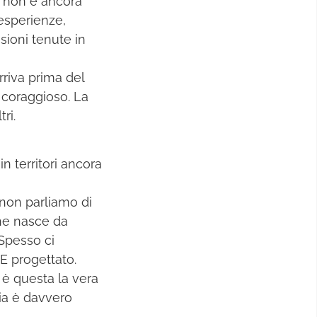
ro non è ancora
 esperienze,
isioni tenute in
rriva prima del
ù coraggioso. La
ri.
 in territori ancora
non parliamo di
che nasce da
 Spesso ci
 E progettato.
 è questa la vera
ria è davvero