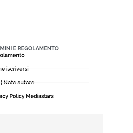
MINI E REGOLAMENTO
olamento
e iscriversi
 | Note autore
vacy Policy Mediastars