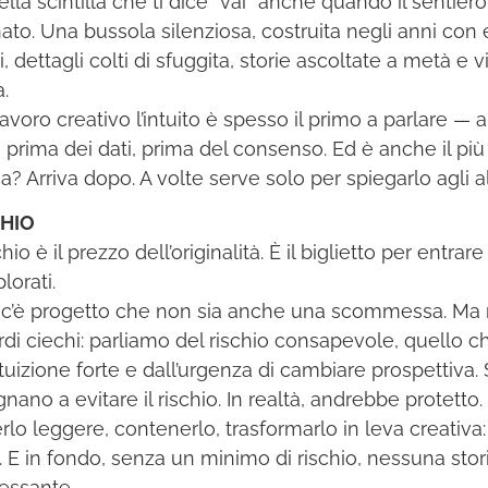
ella scintilla che ti dice “vai” anche quando il sentie
ato. Una bussola silenziosa, costruita negli anni con
i, dettagli colti di sfuggita, storie ascoltate a metà e v
a.
lavoro creativo l’intuito è spesso il primo a parlare — a
f, prima dei dati, prima del consenso. Ed è anche il pi
a? Arriva dopo. A volte serve solo per spiegarlo agli alt
CHIO
schio è il prezzo dell’originalità. È il biglietto per entrare
lorati.
c’è progetto che non sia anche una scommessa. Ma 
rdi ciechi: parliamo del rischio consapevole, quello 
ntuizione forte e dall’urgenza di cambiare prospettiva.
nano a evitare il rischio. In realtà, andrebbe protetto.
rlo leggere, contenerlo, trasformarlo in leva creativa:
a. E in fondo, senza un minimo di rischio, nessuna sto
ressante.