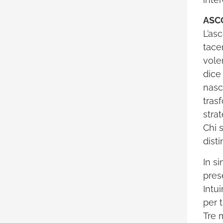
ASC
L’as
tacer
vole
dice
nasc
tras
stra
Chi s
dist
In si
pres
Intu
per 
Tre 