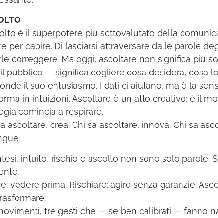
OLTO
colto è il superpotere più sottovalutato della comunicaz
e per capire. Di lasciarsi attraversare dalle parole deg
rle correggere. Ma oggi, ascoltare non significa più s
 il pubblico — significa cogliere cosa desidera, cosa 
onde il suo entusiasmo. I dati ci aiutano, ma è la sensi
forma in intuizioni. Ascoltare è un atto creativo: è il 
tegia comincia a respirare.
a ascoltare, crea. Chi sa ascoltare, innova. Chi sa asco
ingue.
ntesi, intuito, rischio e ascolto non sono solo parole. 
ente.
ire: vedere prima. Rischiare: agire senza garanzie. Asco
trasformare.
movimenti, tre gesti che — se ben calibrati — fanno n