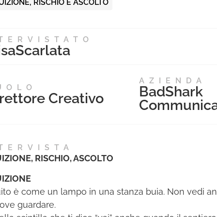
UIZIONE, RISCHIO E ASCOLTO
TERVISTATO
isa
Scarlata
AZIENDA
UOLO
BadShark
rettore Creativo
Communica
TERVISTA
IZIONE, RISCHIO, ASCOLTO
UIZIONE
tuito è come un lampo in una stanza buia. Non vedi an
dove guardare.