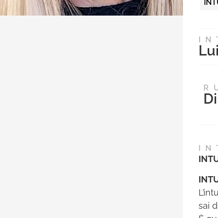
INT
IN
Lu
R
Di
IN
INTU
INT
L’in
sai 