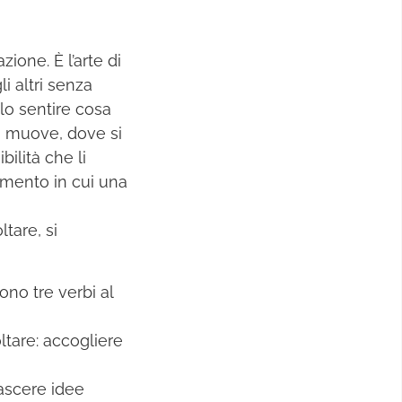
ione. È l’arte di
li altri senza
olo sentire cosa
lo muove, dove si
bilità che li
momento in cui una
ltare, si
Sono tre verbi al
ltare: accogliere
ascere idee