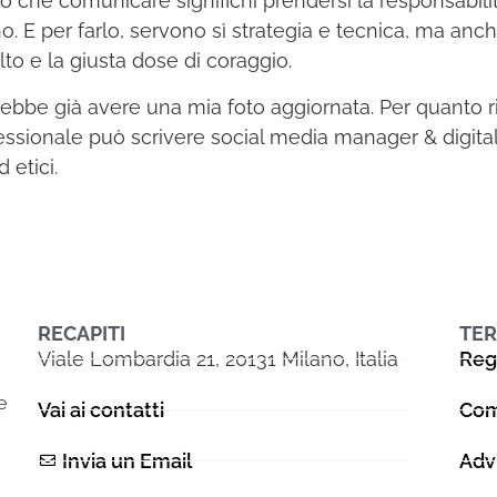
o che comunicare significhi prendersi la responsabilit
o. E per farlo, servono sì strategia e tecnica, ma anch
lto e la giusta dose di coraggio.
ebbe già avere una mia foto aggiornata. Per quanto rig
essionale può scrivere social media manager & digita
 etici.
RECAPITI
TER
Viale Lombardia 21, 20131 Milano, Italia
Reg
e
Vai ai contatti
Com
Invia un Email
Adv