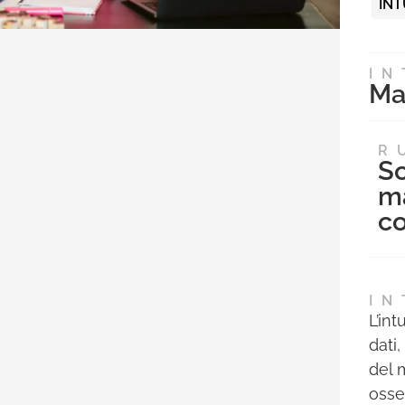
INT
IN
Ma
R
So
m
co
IN
L’in
dati
del 
osser