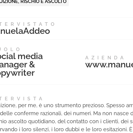
UIZIONE, RISCHIO E ASCOLTO
TERVISTATO
nuela
Addeo
UOLO
cial media
AZIENDA
anager &
www.manue
pywriter
TERVISTA
tuizione, per me, è uno strumento prezioso. Spesso arr
, delle conferme razionali, dei numeri. Ma non nasce da
mio ascolto quotidiano, del contatto con i clienti, dei
vando i loro silenzi, i loro dubbi e le loro esitazioni.