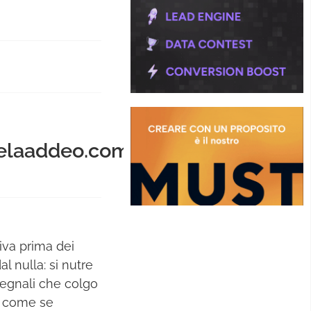
laaddeo.com
iva prima dei
l nulla: si nutre
 segnali che colgo
 È come se