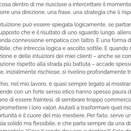
cosa dentro di me riuscisse a intercettare il momento
orre una direzione, una frase, una strategia che li ris
l’intuizione può essere spiegata logicamente, se parti
upposto che è il risultato di uno sguardo lungo, allen
onda connessione empatica con l’altro. È una forma di
ibile, che intreccia logica e ascolto sottile. E quando 
izione e delle intuizioni dei miei clienti – anche se 
azione rispetto alla strada più battuta – accade spes
te, inizialmente rischiose, si rivelino profondamente t
schio, nel mio lavoro, è quasi sempre legato al mostrars
iende con un forte senso etico hanno spesso paura di
no di essere fraintesi, di sembrare troppo commercial
romettere i loro valori. Aiutarli a trasformare quel ris
rtunità è il cuore del mio mestiere. Per farlo, serve u
sia solido ma flessibile, e che parta sempre da una