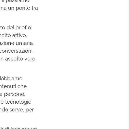
 lì possiamo
ma un ponte tra
to del brief o
olto attivo,
lazione umana.
conversazioni,
n ascolto vero,
, dobbiamo
ontenuti che
le persone.
re tecnologie
ndo serve, per