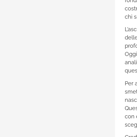
fond
cost
chi 
L’asc
dell
prof
Oggi
anal
ques
Per 
smet
nasc
Ques
con 
scegl