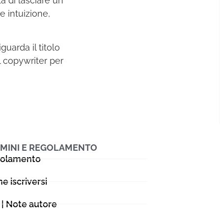
à di lasciare un
e intuizione,
uarda il titolo
l copywriter per
MINI E REGOLAMENTO
olamento
e iscriversi
 | Note autore