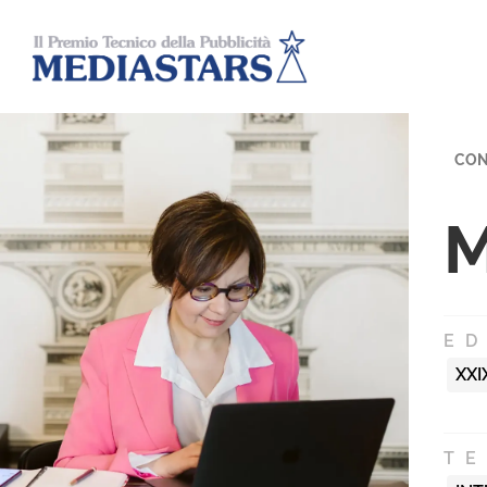
CON
M
ED
XXI
T