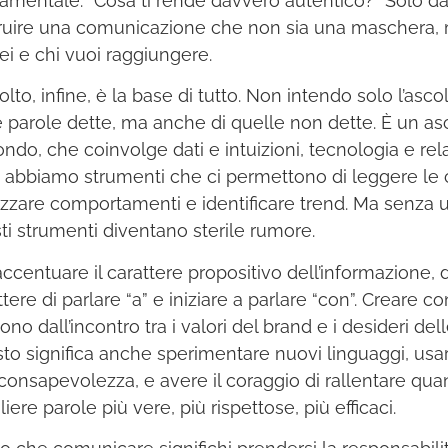
amentale: “Cosa ti rende davvero autentico?” Solo da
ruire una comunicazione che non sia una maschera, 
sei e chi vuoi raggiungere.
olto, infine, è la base di tutto. Non intendo solo l’ascol
e parole dette, ma anche di quelle non dette. È un asc
ondo, che coinvolge dati e intuizioni, tecnologia e re
 abbiamo strumenti che ci permettono di leggere le 
izzare comportamenti e identificare trend. Ma senza u
ti strumenti diventano sterile rumore.
accentuare il carattere propositivo dell’informazione
tere di parlare “a” e iniziare a parlare “con”. Creare c
ono dall’incontro tra i valori del brand e i desideri del
to significa anche sperimentare nuovi linguaggi, usa
consapevolezza, e avere il coraggio di rallentare qua
iere parole più vere, più rispettose, più efficaci.