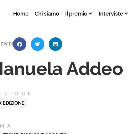
Home
Chi siamo
Il premio
Interviste
DIVIDI
anuela Addeo
IZIONE
X EDIZIONE
EMA