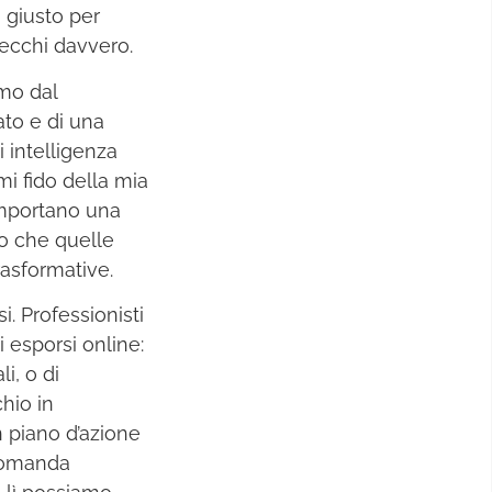
 giusto per
pecchi davvero.
amo dal
ato e di una
 intelligenza
mi fido della mia
comportano una
so che quelle
rasformative.
i. Professionisti
 esporsi online:
i, o di
chio in
n piano d’azione
 domanda