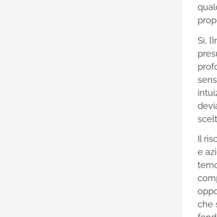
qual
prop
Sì, 
pres
prof
sens
intu
devi
scel
Il ri
e az
temo
comp
oppo
che 