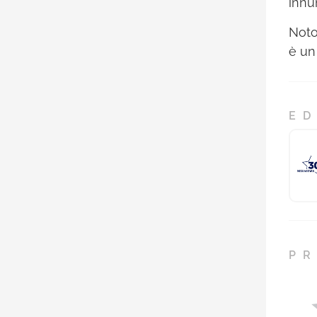
innu
Noto
è un
ED
PR