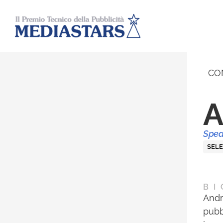
CO
A
Spea
SELE
BI
Andr
pubb