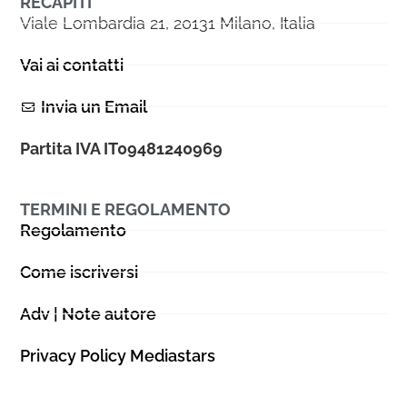
RECAPITI
Viale Lombardia 21, 20131 Milano, Italia
Vai ai contatti
Invia un Email
Partita IVA IT09481240969
TERMINI E REGOLAMENTO
Regolamento
Come iscriversi
Adv | Note autore
Privacy Policy Mediastars