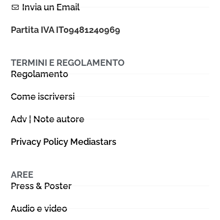
Invia un Email
Partita IVA IT09481240969
TERMINI E REGOLAMENTO
Regolamento
Come iscriversi
Adv | Note autore
Privacy Policy Mediastars
AREE
Press & Poster
Audio e video