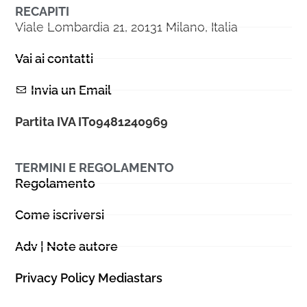
RECAPITI
Viale Lombardia 21, 20131 Milano, Italia
Vai ai contatti
Invia un Email
Partita IVA IT09481240969
TERMINI E REGOLAMENTO
Regolamento
Come iscriversi
Adv | Note autore
Privacy Policy Mediastars