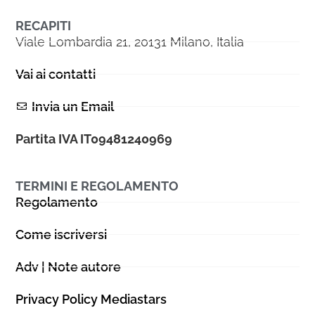
RECAPITI
Viale Lombardia 21, 20131 Milano, Italia
Vai ai contatti
Invia un Email
Partita IVA IT09481240969
TERMINI E REGOLAMENTO
Regolamento
Come iscriversi
Adv | Note autore
Privacy Policy Mediastars