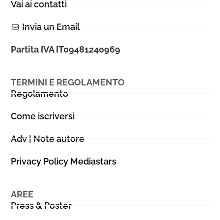
Vai ai contatti
Invia un Email
Partita IVA IT09481240969
TERMINI E REGOLAMENTO
Regolamento
Come iscriversi
Adv | Note autore
Privacy Policy Mediastars
AREE
Press & Poster