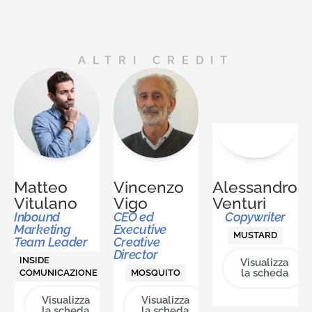
ALTRI CREDIT
Matteo
Vincenzo
Alessandro
Vitulano
Vigo
Venturi
Inbound
CEO ed
Copywriter
Marketing
Executive
MUSTARD
Team Leader
Creative
Director
INSIDE
Visualizza
la scheda
COMUNICAZIONE
MOSQUITO
Visualizza
Visualizza
la scheda
la scheda