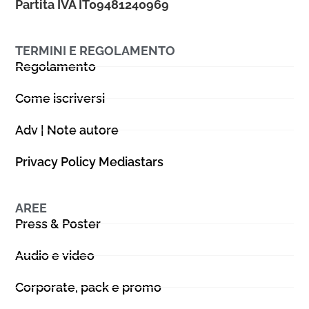
Partita IVA IT09481240969
TERMINI E REGOLAMENTO
Regolamento
Come iscriversi
Adv | Note autore
Privacy Policy Mediastars
AREE
Press & Poster
Audio e video
Corporate, pack e promo