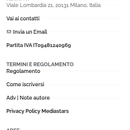
Viale Lombardia 21, 20131 Milano, Italia
Vai ai contatti
Invia un Email
Partita IVA IT09481240969
TERMINI E REGOLAMENTO
Regolamento
Come iscriversi
Adv | Note autore
Privacy Policy Mediastars