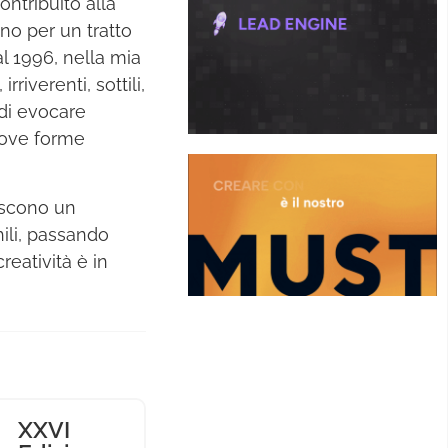
ontribuito alla
ono per un tratto
l 1996, nella mia
riverenti, sottili,
di evocare
uove forme
rescono un
hili, passando
reatività è in
XXVI