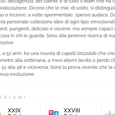
ivi, dell’agenzia, del cliente e di tutto il team che ha c
realizzazione. Dicono che le mie, di solito, si distingu
so e incisivo, a volte sperimentale, spesso audace. Da
ria personale colleziono idee di ogni tipo: emozionali, ir
anti, pungenti, delicate e oscene, ma sempre capaci 
cosa in chi le guarda. Sono alla perenne ricerca di n
essive.
, a 52 anni, ho una nuvola di capelli brizzolati che c
imetro alla settimana, a mesi alterni lievito o perdo c
a 52 alla 58 e viceversa. Sono la prova vivente che la c
inua evoluzione.
IZIONI
XXIX
XXVIII