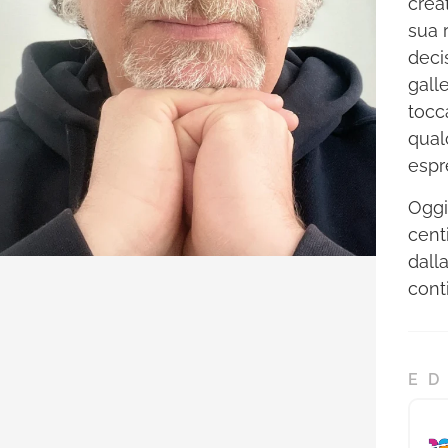
creat
sua 
deci
galle
tocc
qual
espr
Oggi
cent
dall
cont
ED