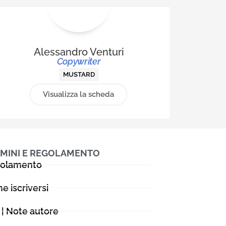
ento perfetto:
ed entra come
ione. Oggi il
ia da
Alessandro Venturi
oen, Roche,
Copywriter
Generali
MUSTARD
cuola
Visualizza la scheda
corso di
MINI E REGOLAMENTO
olamento
e iscriversi
 | Note autore