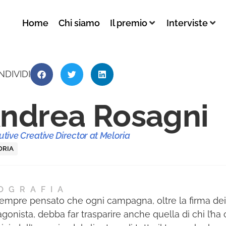
Home
Chi siamo
Il premio
Interviste
NDIVIDI
ndrea Rosagni
tive Creative Director at Meloria
ORIA
OGRAFIA
empre pensato che ogni campagna, oltre la firma de
agonista, debba far trasparire anche quella di chi l’ha 