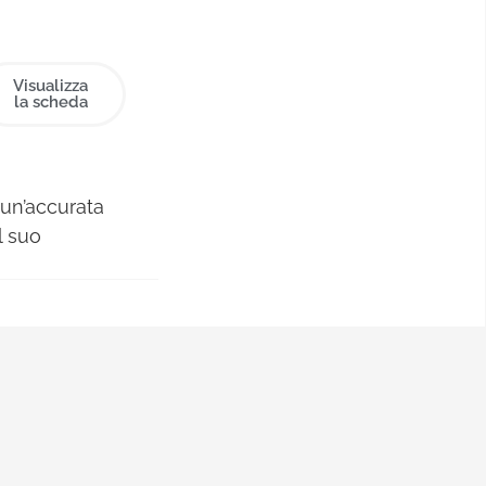
Visualizza
la scheda
 un’accurata
l suo
 Nuova
la laurea in
ca Ceca,
di Praga, poi
’agenzia e
rande azienda
iamento