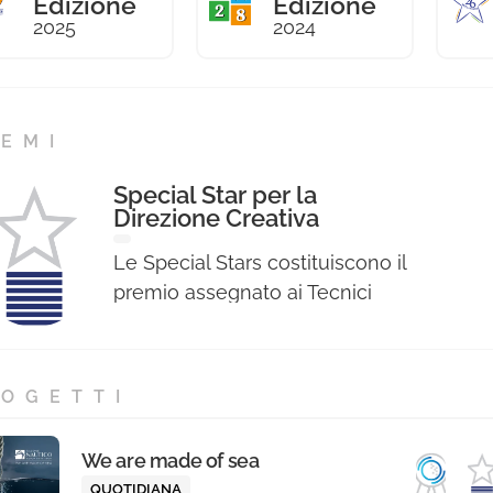
Edizione
Edizione
2025
2024
EMI
Special Star per la
Direzione Creativa
Le Special Stars costituiscono il
premio assegnato ai Tecnici
Professionisti per le singole voci
di specializzazione professionale
relative ad ogni Sezione e sono
OGETTI
state assegnate a coloro che
hanno ottenuto il maggior
We are made of sea
punteggio nelle votazioni
QUOTIDIANA