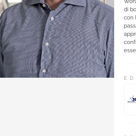
Worl
di b
con 
pass
appr
conf
essen
ED