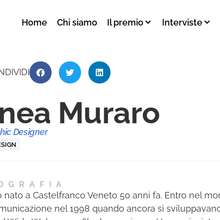
Home
Chi siamo
Il premio
Interviste
NDIVIDI
nea Muraro
hic Designer
ESIGN
OGRAFIA
 nato a Castelfranco Veneto 50 anni fa. Entro nel mo
municazione nel 1998 quando ancora si sviluppavano l