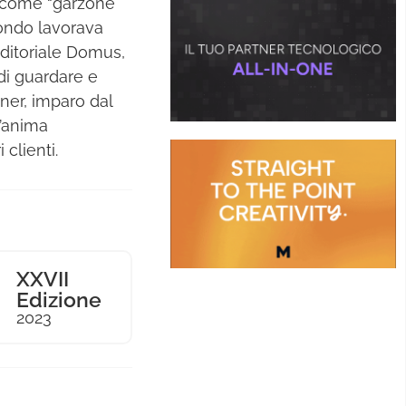
o come “garzone
ondo lavorava
Editoriale Domus,
di guardare e
ner, imparo dal
l’anima
 clienti.
XXVII
Edizione
2023