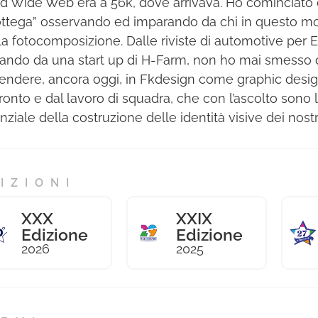
d Wide Web era a 56k, dove arrivava. Ho cominciat
ottega” osservando ed imparando da chi in questo m
la fotocomposizione. Dalle riviste di automotive per 
ando da una start up di H-Farm, non ho mai smesso 
endere, ancora oggi, in Fkdesign come graphic desig
ronto e dal lavoro di squadra, che con l’ascolto sono 
ziale della costruzione delle identità visive dei nostri
IZIONI
XXX
XXIX
Edizione
Edizione
2026
2025