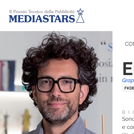
CO
E
Grap
FKD
BI
Sono
e co