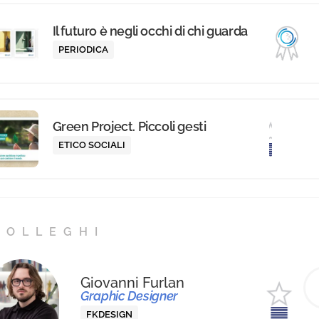
migliori professionisti dell’anno,
Il futuro è negli occhi di chi guarda
inserito nell’Annual cartaceo
PERIODICA
Mediastars.
Green Project. Piccoli gesti
ETICO SOCIALI
COLLEGHI
Giovanni Furlan
Graphic Designer
FKDESIGN