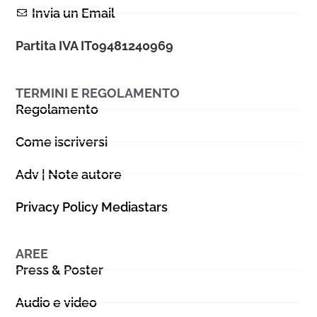
Invia un Email
Partita IVA IT09481240969
TERMINI E REGOLAMENTO
Regolamento
Come iscriversi
Adv | Note autore
Privacy Policy Mediastars
AREE
Press & Poster
Audio e video