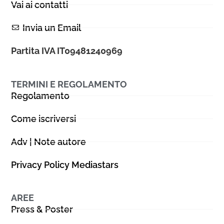
Vai ai contatti
Invia un Email
Partita IVA IT09481240969
TERMINI E REGOLAMENTO
Regolamento
Come iscriversi
Adv | Note autore
Privacy Policy Mediastars
AREE
Press & Poster