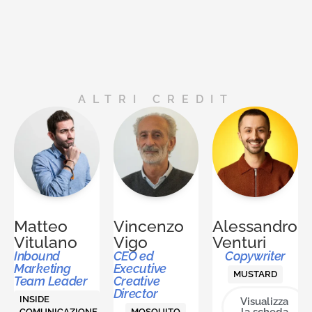
ALTRI CREDIT
Matteo
Vincenzo
Alessandro
Vitulano
Vigo
Venturi
Inbound
CEO ed
Copywriter
Marketing
Executive
MUSTARD
Team Leader
Creative
Director
INSIDE
Visualizza
la scheda
COMUNICAZIONE
MOSQUITO